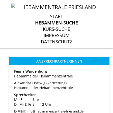
START
START
HEBAMMEN-SUCHE
HEBAMMEN-SUCHE
KURS-SUCHE
KURS-SUCHE
IMPRESSUM
IMPRESSUM
DATENSCHUTZ
DATENSCHUTZ
ANSPRECHPARTNERINNEN
Fenna Wardenburg
Hebamme der Hebammenzentrale
Alexandra Hartwig (Vertretung)
Hebamme der Hebammenzentrale
Sprechzeiten:
Mo 8 ― 11 Uhr
Di, Mi & Fr 8 ― 12 Uhr
E-Mail:
info@hebammenzentrale-friesland.de