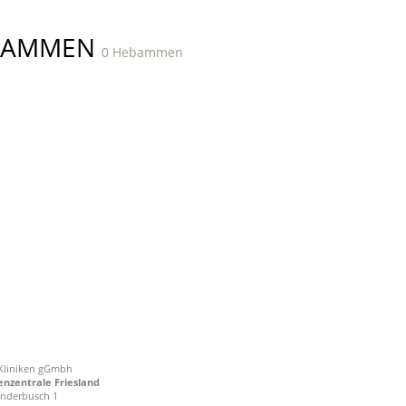
BAMMEN
0 Hebammen
-Kliniken gGmbh
zentrale Friesland
nderbusch 1