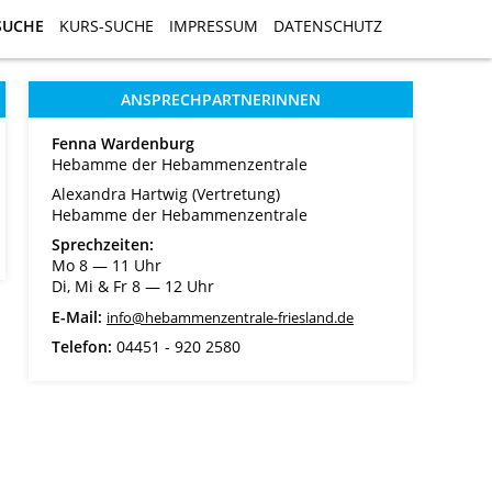
SUCHE
SUCHE
KURS-SUCHE
KURS-SUCHE
IMPRESSUM
IMPRESSUM
DATENSCHUTZ
DATENSCHUTZ
ANSPRECHPARTNERINNEN
Fenna Wardenburg
Hebamme der Hebammenzentrale
Alexandra Hartwig (Vertretung)
Hebamme der Hebammenzentrale
Sprechzeiten:
Mo 8 ― 11 Uhr
Di, Mi & Fr 8 ― 12 Uhr
E-Mail:
info@hebammenzentrale-friesland.de
Telefon:
04451 - 920 2580