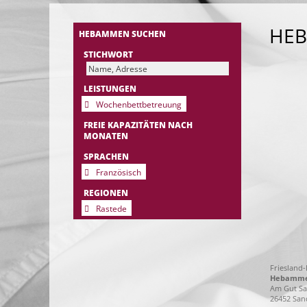
HE
HEBAMMEN SUCHEN
STICHWORT
LEISTUNGEN
Wochenbettbetreuung
FREIE KAPAZITÄTEN NACH
MONATEN
SPRACHEN
Französisch
REGIONEN
Rastede
Friesland
Hebammen
Am Gut Sa
26452 San