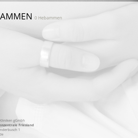
BAMMEN
0 Hebammen
-Kliniken gGmbh
zentrale Friesland
nderbusch 1
de