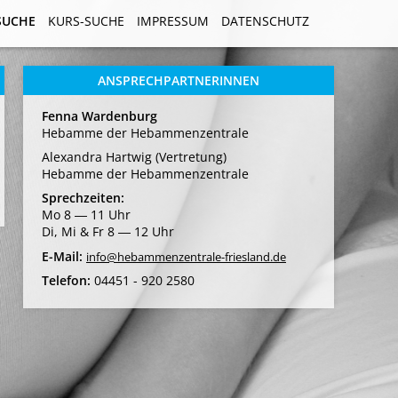
SUCHE
SUCHE
KURS-SUCHE
KURS-SUCHE
IMPRESSUM
IMPRESSUM
DATENSCHUTZ
DATENSCHUTZ
ANSPRECHPARTNERINNEN
Fenna Wardenburg
Hebamme der Hebammenzentrale
Alexandra Hartwig (Vertretung)
Hebamme der Hebammenzentrale
Sprechzeiten:
Mo 8 ― 11 Uhr
Di, Mi & Fr 8 ― 12 Uhr
E-Mail:
info@hebammenzentrale-friesland.de
Telefon:
04451 - 920 2580