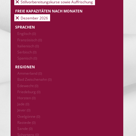
Stillvorbereitungskurse sowie Auffrischung
FREIE KAPAZITÄTEN NACH MONATEN
Dezember 2026
SPRACHEN
Englisch
(0)
Französisch
(0)
Italienisch
(0)
Serbisch
(0)
Spanisch
(0)
REGIONEN
Ammerland
(0)
Bad Zwischenahn
(0)
Edewecht
(0)
Friedeburg
(0)
Horsten
(0)
Jade
(0)
Jever
(0)
Ovelgönne
(0)
Rastede
(0)
Sande
(0)
Schortens
(0)