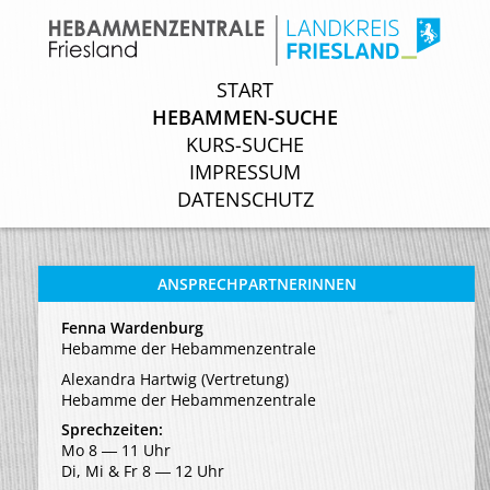
START
START
HEBAMMEN-SUCHE
HEBAMMEN-SUCHE
KURS-SUCHE
KURS-SUCHE
IMPRESSUM
IMPRESSUM
DATENSCHUTZ
DATENSCHUTZ
ANSPRECHPARTNERINNEN
Fenna Wardenburg
Hebamme der Hebammenzentrale
Alexandra Hartwig (Vertretung)
Hebamme der Hebammenzentrale
Sprechzeiten:
Mo 8 ― 11 Uhr
Di, Mi & Fr 8 ― 12 Uhr