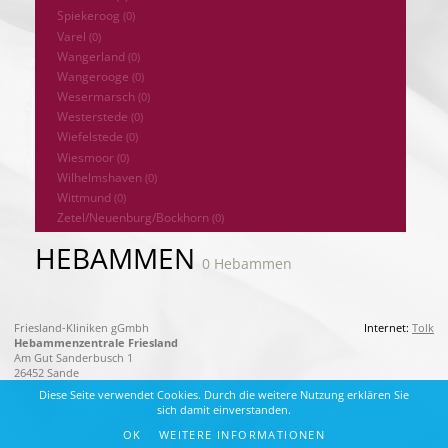
Spiekeroog
(0)
Varel
(0)
Wangerland
(0)
Wangerooge
(0)
Wesermarsch
(0)
Westerstede
(0)
Wiefelstede
(0)
Wiesmoor
(0)
Wilhelmshaven
(0)
Wittmund
(0)
Zetel/Neuenburg/Bockhorn
(0)
HEBAMMEN
0 Hebammen
Friesland-Kliniken gGmbh
Internet:
Tolk
Hebammenzentrale Friesland
Am Gut Sanderbusch 1
26452 Sande
Diese Seite verwendet Cookies. Durch die weitere Nutzung erklären Sie
sich damit einverstanden.
OK
WEITERE INFORMATIONEN