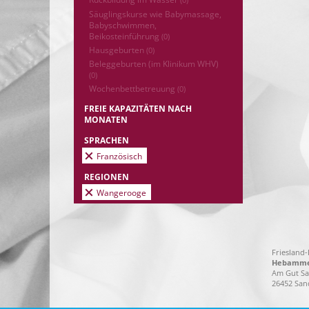
(0)
Säuglingskurse wie Babymassage,
Babyschwimmen,
Beikosteinführung
(0)
Hausgeburten
(0)
Beleggeburten (im Klinikum WHV)
(0)
Wochenbettbetreuung
(0)
FREIE KAPAZITÄTEN NACH
MONATEN
SPRACHEN
Französisch
REGIONEN
Wangerooge
Friesland
Hebammen
Am Gut Sa
26452 San