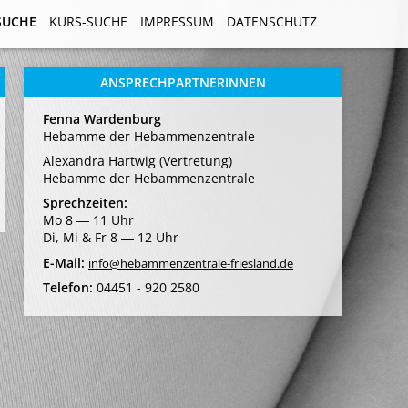
SUCHE
SUCHE
KURS-SUCHE
KURS-SUCHE
IMPRESSUM
IMPRESSUM
DATENSCHUTZ
DATENSCHUTZ
ANSPRECHPARTNERINNEN
Fenna Wardenburg
Hebamme der Hebammenzentrale
Alexandra Hartwig (Vertretung)
Hebamme der Hebammenzentrale
Sprechzeiten:
Mo 8 ― 11 Uhr
Di, Mi & Fr 8 ― 12 Uhr
E-Mail:
info@hebammenzentrale-friesland.de
Telefon:
04451 - 920 2580