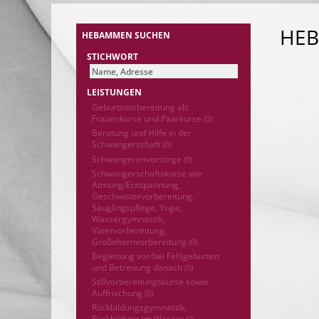
HE
HEBAMMEN SUCHEN
STICHWORT
LEISTUNGEN
Geburtsvorbereitung als
Frauenkurse und Paarkurse
(0)
Beratung und Hilfe in der
Schwangerschaft
(0)
Schwangerenvorsorge
(0)
Schwangerschaftskurse wie
Atmung/Entspannung,
Geschwistervorbereitung,
Säuglingspflege, Yoga,
Wassergymnastik,
Vätervorbereitung,
Großelternvorbereitung
(0)
Begleitung vor/bei Fehlgeburten
und Betreuung danach
(0)
Stillvorbereitungskurse sowie
Auffrischung
(0)
Rückbildungsgymnastik,
Rückbildung im Wasser