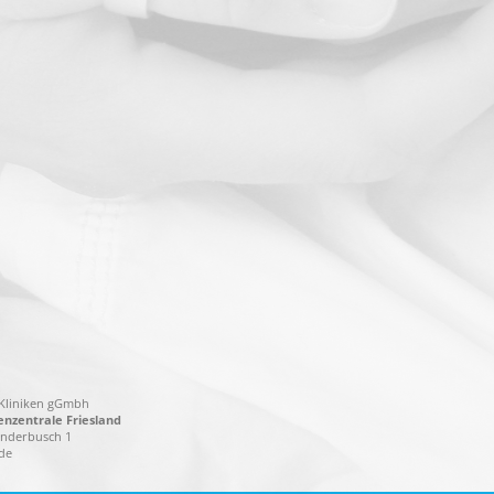
-Kliniken gGmbh
zentrale Friesland
nderbusch 1
de