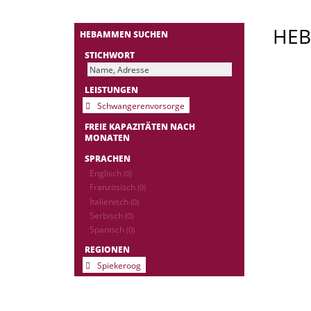
HE
HEBAMMEN SUCHEN
STICHWORT
LEISTUNGEN
Schwangerenvorsorge
FREIE KAPAZITÄTEN NACH
MONATEN
SPRACHEN
Englisch
(0)
Französisch
(0)
Italienisch
(0)
Serbisch
(0)
Spanisch
(0)
REGIONEN
Spiekeroog