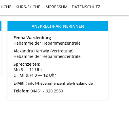
SUCHE
SUCHE
KURS-SUCHE
KURS-SUCHE
IMPRESSUM
IMPRESSUM
DATENSCHUTZ
DATENSCHUTZ
ANSPRECHPARTNERINNEN
Fenna Wardenburg
Hebamme der Hebammenzentrale
Alexandra Hartwig (Vertretung)
Hebamme der Hebammenzentrale
Sprechzeiten:
Mo 8 ― 11 Uhr
Di, Mi & Fr 8 ― 12 Uhr
E-Mail:
info@hebammenzentrale-friesland.de
Telefon:
04451 - 920 2580