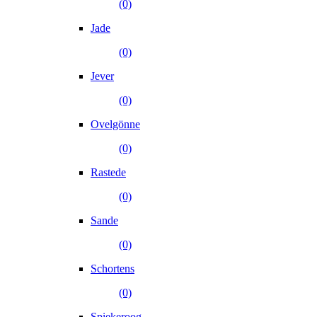
(0)
Jade
(0)
Jever
(0)
Ovelgönne
(0)
Rastede
(0)
Sande
(0)
Schortens
(0)
Spiekeroog