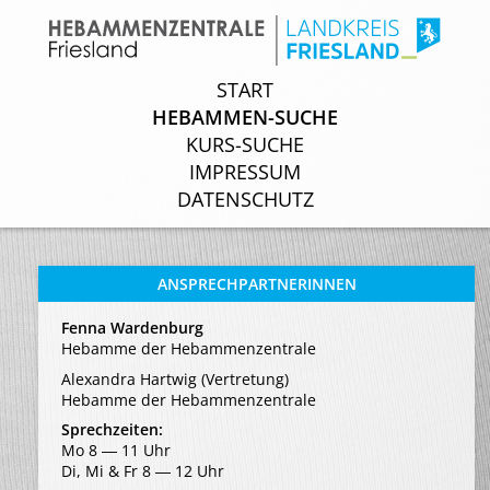
START
START
HEBAMMEN-SUCHE
HEBAMMEN-SUCHE
KURS-SUCHE
KURS-SUCHE
IMPRESSUM
IMPRESSUM
DATENSCHUTZ
DATENSCHUTZ
ANSPRECHPARTNERINNEN
Fenna Wardenburg
Hebamme der Hebammenzentrale
Alexandra Hartwig (Vertretung)
Hebamme der Hebammenzentrale
Sprechzeiten:
Mo 8 ― 11 Uhr
Di, Mi & Fr 8 ― 12 Uhr