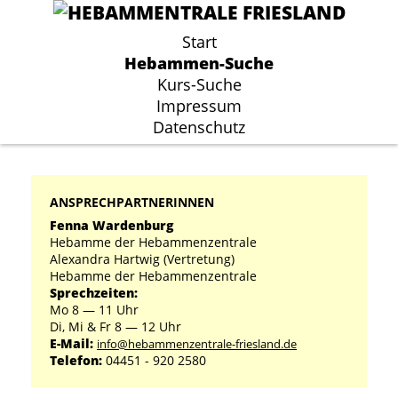
Start
Start
Hebammen-Suche
Hebammen-Suche
Kurs-Suche
Kurs-Suche
Impressum
Impressum
Datenschutz
Datenschutz
ANSPRECHPARTNERINNEN
Fenna Wardenburg
Hebamme der Hebammenzentrale
Alexandra Hartwig (Vertretung)
Hebamme der Hebammenzentrale
Sprechzeiten:
Mo 8 ― 11 Uhr
Di, Mi & Fr 8 ― 12 Uhr
E-Mail:
info@hebammenzentrale-friesland.de
Telefon:
04451 - 920 2580