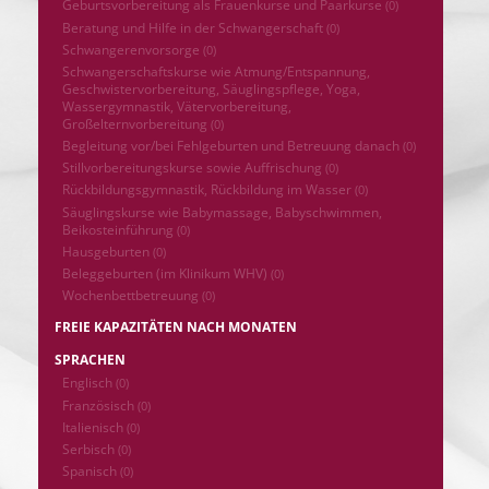
Geburtsvorbereitung als Frauenkurse und Paarkurse
(0)
Beratung und Hilfe in der Schwangerschaft
(0)
Schwangerenvorsorge
(0)
Schwangerschaftskurse wie Atmung/Entspannung,
Geschwistervorbereitung, Säuglingspflege, Yoga,
Wassergymnastik, Vätervorbereitung,
Großelternvorbereitung
(0)
Begleitung vor/bei Fehlgeburten und Betreuung danach
(0)
Stillvorbereitungskurse sowie Auffrischung
(0)
Rückbildungsgymnastik, Rückbildung im Wasser
(0)
Säuglingskurse wie Babymassage, Babyschwimmen,
Beikosteinführung
(0)
Hausgeburten
(0)
Beleggeburten (im Klinikum WHV)
(0)
Wochenbettbetreuung
(0)
FREIE KAPAZITÄTEN NACH MONATEN
SPRACHEN
Englisch
(0)
Französisch
(0)
Italienisch
(0)
Serbisch
(0)
Spanisch
(0)