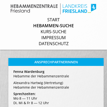
START
START
HEBAMMEN-SUCHE
HEBAMMEN-SUCHE
KURS-SUCHE
KURS-SUCHE
IMPRESSUM
IMPRESSUM
DATENSCHUTZ
DATENSCHUTZ
ANSPRECHPARTNERINNEN
Fenna Wardenburg
Hebamme der Hebammenzentrale
Alexandra Hartwig (Vertretung)
Hebamme der Hebammenzentrale
Sprechzeiten:
Mo 8 ― 11 Uhr
Di, Mi & Fr 8 ― 12 Uhr