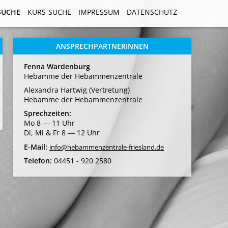
SUCHE
SUCHE
KURS-SUCHE
KURS-SUCHE
IMPRESSUM
IMPRESSUM
DATENSCHUTZ
DATENSCHUTZ
ANSPRECHPARTNERINNEN
Fenna Wardenburg
Hebamme der Hebammenzentrale
Alexandra Hartwig (Vertretung)
Hebamme der Hebammenzentrale
Sprechzeiten:
Mo 8 ― 11 Uhr
Di, Mi & Fr 8 ― 12 Uhr
E-Mail:
info@hebammenzentrale-friesland.de
Telefon:
04451 - 920 2580