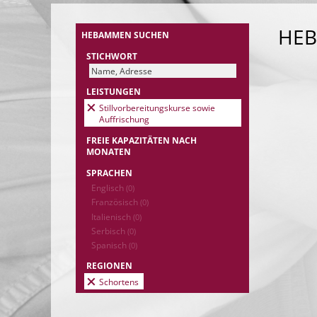
HE
HEBAMMEN SUCHEN
STICHWORT
LEISTUNGEN
Stillvorbereitungskurse sowie
Auffrischung
FREIE KAPAZITÄTEN NACH
MONATEN
SPRACHEN
Englisch
(0)
Französisch
(0)
Italienisch
(0)
Serbisch
(0)
Spanisch
(0)
REGIONEN
Schortens