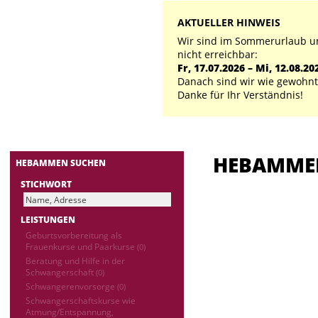
AKTUELLER HINWEIS
Wir sind im Sommerurlaub un
nicht erreichbar:
Fr, 17.07.2026 – Mi, 12.08.20
Danach sind wir wie gewohnt 
Danke für Ihr Verständnis!
HEBAMM
HEBAMMEN SUCHEN
STICHWORT
LEISTUNGEN
Geburtsvorbereitung als
Frauenkurse und Paarkurse
(0)
Beratung und Hilfe in der
Schwangerschaft
(0)
Schwangerenvorsorge
(0)
Schwangerschaftskurse wie
Atmung/Entspannung,