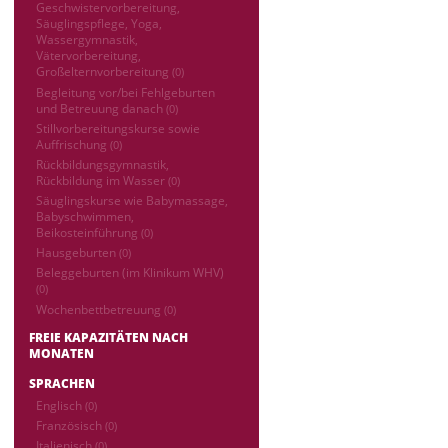
Geschwistervorbereitung,
Säuglingspflege, Yoga,
Wassergymnastik,
Vätervorbereitung,
Großelternvorbereitung
(0)
Begleitung vor/bei Fehlgeburten
und Betreuung danach
(0)
Stillvorbereitungskurse sowie
Auffrischung
(0)
Rückbildungsgymnastik,
Rückbildung im Wasser
(0)
Säuglingskurse wie Babymassage,
Babyschwimmen,
Beikosteinführung
(0)
Hausgeburten
(0)
Beleggeburten (im Klinikum WHV)
(0)
Wochenbettbetreuung
(0)
FREIE KAPAZITÄTEN NACH
MONATEN
SPRACHEN
Englisch
(0)
Französisch
(0)
Italienisch
(0)