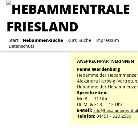
Start
Hebammen-Suche
Start
Hebammen-Suche
Kurs-Suche
Kurs-Suche
Impressum
Impre
Datenschutz
ANSPRECHPARTNERINNEN
Fenna Wardenburg
Hebamme der Hebammenzen
Alexandra Hartwig (Vertretun
Hebamme der Hebammenzen
Sprechzeiten:
Mo 8 ― 11 Uhr
Di, Mi & Fr 8 ― 12 Uhr
E-Mail:
info@hebammenzentrale
Telefon:
04451 - 920 2580