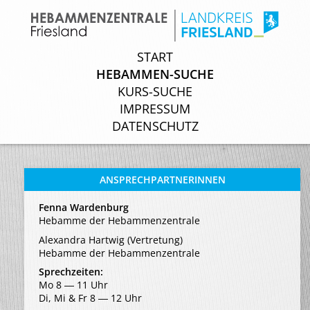
START
START
HEBAMMEN-SUCHE
HEBAMMEN-SUCHE
KURS-SUCHE
KURS-SUCHE
IMPRESSUM
IMPRESSUM
DATENSCHUTZ
DATENSCHUTZ
ANSPRECHPARTNERINNEN
Fenna Wardenburg
Hebamme der Hebammenzentrale
Alexandra Hartwig (Vertretung)
Hebamme der Hebammenzentrale
Sprechzeiten:
Mo 8 ― 11 Uhr
Di, Mi & Fr 8 ― 12 Uhr