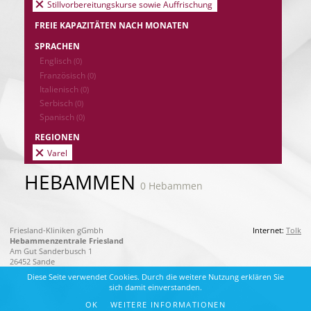
Stillvorbereitungskurse sowie Auffrischung
FREIE KAPAZITÄTEN NACH MONATEN
SPRACHEN
Englisch
(0)
Französisch
(0)
Italienisch
(0)
Serbisch
(0)
Spanisch
(0)
REGIONEN
Varel
HEBAMMEN
0 Hebammen
Friesland-Kliniken gGmbh
Internet:
Tolk
Hebammenzentrale Friesland
Am Gut Sanderbusch 1
26452 Sande
Diese Seite verwendet Cookies. Durch die weitere Nutzung erklären Sie
sich damit einverstanden.
OK
WEITERE INFORMATIONEN