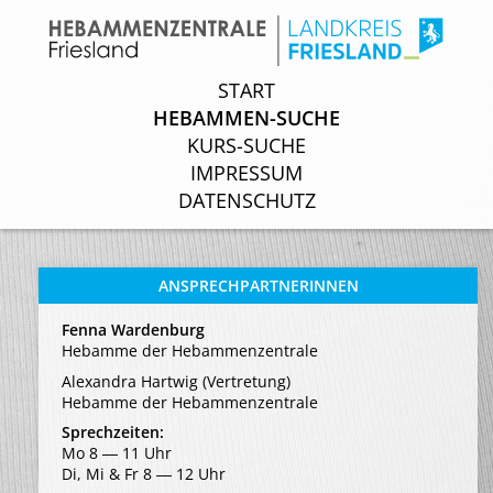
START
START
HEBAMMEN-SUCHE
HEBAMMEN-SUCHE
KURS-SUCHE
KURS-SUCHE
IMPRESSUM
IMPRESSUM
DATENSCHUTZ
DATENSCHUTZ
ANSPRECHPARTNERINNEN
Fenna Wardenburg
Hebamme der Hebammenzentrale
Alexandra Hartwig (Vertretung)
Hebamme der Hebammenzentrale
Sprechzeiten:
Mo 8 ― 11 Uhr
Di, Mi & Fr 8 ― 12 Uhr