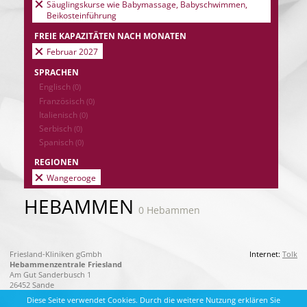
Säuglingskurse wie Babymassage, Babyschwimmen,
Beikosteinführung
FREIE KAPAZITÄTEN NACH MONATEN
Februar 2027
SPRACHEN
Englisch
(0)
Französisch
(0)
Italienisch
(0)
Serbisch
(0)
Spanisch
(0)
REGIONEN
Wangerooge
HEBAMMEN
0 Hebammen
Friesland-Kliniken gGmbh
Internet:
Tolk
Hebammenzentrale Friesland
Am Gut Sanderbusch 1
26452 Sande
Diese Seite verwendet Cookies. Durch die weitere Nutzung erklären Sie