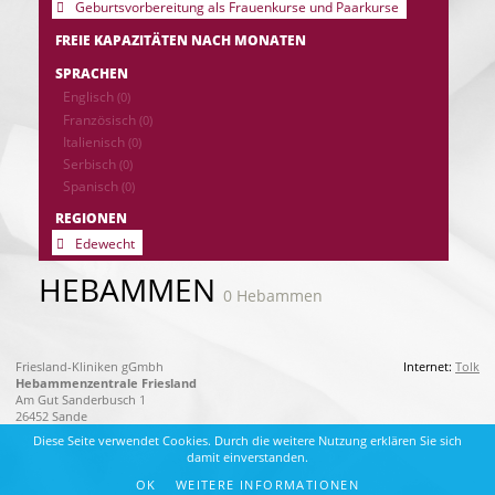
Geburtsvorbereitung als Frauenkurse und Paarkurse
FREIE KAPAZITÄTEN NACH MONATEN
SPRACHEN
Englisch
(0)
Französisch
(0)
Italienisch
(0)
Serbisch
(0)
Spanisch
(0)
REGIONEN
Edewecht
HEBAMMEN
0 Hebammen
Friesland-Kliniken gGmbh
Internet:
Tolk
Hebammenzentrale Friesland
Am Gut Sanderbusch 1
26452 Sande
Diese Seite verwendet Cookies. Durch die weitere Nutzung erklären Sie sich
damit einverstanden.
OK
WEITERE INFORMATIONEN