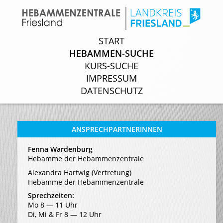
START
START
HEBAMMEN-SUCHE
HEBAMMEN-SUCHE
KURS-SUCHE
KURS-SUCHE
IMPRESSUM
IMPRESSUM
DATENSCHUTZ
DATENSCHUTZ
ANSPRECHPARTNERINNEN
Fenna Wardenburg
Hebamme der Hebammenzentrale
Alexandra Hartwig (Vertretung)
Hebamme der Hebammenzentrale
Sprechzeiten:
Mo 8 ― 11 Uhr
Di, Mi & Fr 8 ― 12 Uhr