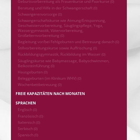
Geburtsvorbereitung als Frauenkurse und Paarkurse
(0)
Beratung und Hilfe in der Schwangerschaft
(0)
Schwangerenvorsorge
(0)
Schwangerschaftskurse wie Atmung/Entspannung,
Geschwistervorbereitung, Säuglingspflege, Yoga,
Wassergymnastik, Vätervorbereitung,
Großelternvorbereitung
(0)
Begleitung vor/bei Fehlgeburten und Betreuung danach
(0)
Stillvorbereitungskurse sowie Auffrischung
(0)
Rückbildungsgymnastik, Rückbildung im Wasser
(0)
Säuglingskurse wie Babymassage, Babyschwimmen,
Beikosteinführung
(0)
Hausgeburten
(0)
Beleggeburten (im Klinikum WHV)
(0)
Wochenbettbetreuung
(0)
FREIE KAPAZITÄTEN NACH MONATEN
SPRACHEN
Englisch
(0)
Französisch
(0)
Italienisch
(0)
Serbisch
(0)
Spanisch
(0)