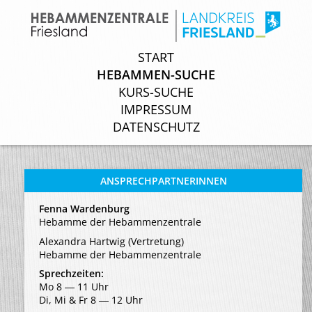
START
START
HEBAMMEN-SUCHE
HEBAMMEN-SUCHE
KURS-SUCHE
KURS-SUCHE
IMPRESSUM
IMPRESSUM
DATENSCHUTZ
DATENSCHUTZ
ANSPRECHPARTNERINNEN
Fenna Wardenburg
Hebamme der Hebammenzentrale
Alexandra Hartwig (Vertretung)
Hebamme der Hebammenzentrale
Sprechzeiten:
Mo 8 ― 11 Uhr
Di, Mi & Fr 8 ― 12 Uhr