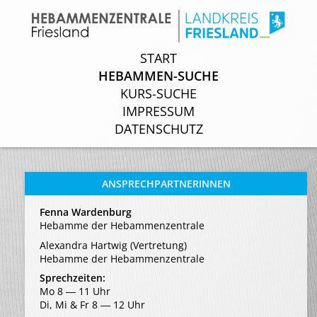
START
START
HEBAMMEN-SUCHE
HEBAMMEN-SUCHE
KURS-SUCHE
KURS-SUCHE
IMPRESSUM
IMPRESSUM
DATENSCHUTZ
DATENSCHUTZ
ANSPRECHPARTNERINNEN
Fenna Wardenburg
Hebamme der Hebammenzentrale
Alexandra Hartwig (Vertretung)
Hebamme der Hebammenzentrale
Sprechzeiten:
Mo 8 ― 11 Uhr
Di, Mi & Fr 8 ― 12 Uhr