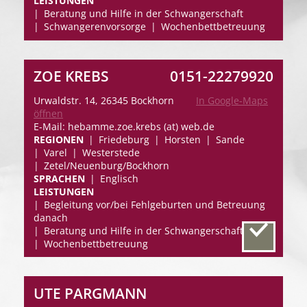
LEISTUNGEN
Beratung und Hilfe in der Schwangerschaft
Schwangerenvorsorge
Wochenbettbetreuung
ZOE KREBS
0151-22279920
Urwaldstr. 14, 26345 Bockhorn
In Google-Maps
öffnen
E-Mail: hebamme.zoe.krebs (at) web.de
REGIONEN
Friedeburg
Horsten
Sande
Varel
Westerstede
Zetel/Neuenburg/Bockhorn
SPRACHEN
Englisch
LEISTUNGEN
Begleitung vor/bei Fehlgeburten und Betreuung
danach
Beratung und Hilfe in der Schwangerschaft
Wochenbettbetreuung
UTE PARGMANN