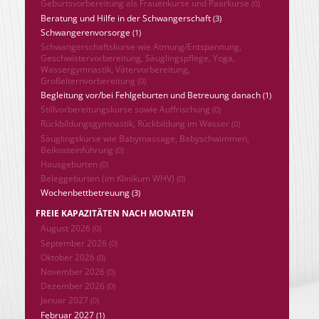
Geburtsvorbereitung als Frauenkurse und Paarkurse
(0)
Beratung und Hilfe in der Schwangerschaft
(3)
Schwangerenvorsorge
(1)
Schwangerschaftskurse wie Atmung/Entspannung,
Geschwistervorbereitung, Säuglingspflege, Yoga,
Wassergymnastik, Vätervorbereitung,
Großelternvorbereitung
(0)
Begleitung vor/bei Fehlgeburten und Betreuung danach
(1)
Stillvorbereitungskurse sowie Auffrischung
(0)
Rückbildungsgymnastik, Rückbildung im Wasser
(0)
Säuglingskurse wie Babymassage, Babyschwimmen,
Beikosteinführung
(0)
Hausgeburten
(0)
Beleggeburten (im Klinikum WHV)
(0)
Wochenbettbetreuung
(3)
FREIE KAPAZITÄTEN NACH MONATEN
August 2026
(0)
September 2026
(0)
Oktober 2026
(0)
November 2026
(0)
Dezember 2026
(0)
Januar 2027
(0)
Februar 2027
(1)