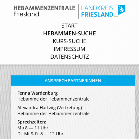
START
START
HEBAMMEN-SUCHE
HEBAMMEN-SUCHE
KURS-SUCHE
KURS-SUCHE
IMPRESSUM
IMPRESSUM
DATENSCHUTZ
DATENSCHUTZ
ANSPRECHPARTNERINNEN
Fenna Wardenburg
Hebamme der Hebammenzentrale
Alexandra Hartwig (Vertretung)
Hebamme der Hebammenzentrale
Sprechzeiten:
Mo 8 ― 11 Uhr
Di, Mi & Fr 8 ― 12 Uhr