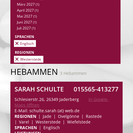
März 2027
(1)
April 2027
(1)
Mai 2027
(1)
Juni 2027
(1)
Juli 2027
(1)
SPRACHEN
Englisch
REGIONEN
Westerstede
HEBAMMEN
3 Hebammen
SARAH SCHULTE
015565-413277
Schlesierstr.26, 26349 Jaderberg
In Google-
Maps öffnen
E-Mail: schulte.sarah (at) web.de
REGIONEN
Jade
Ovelgönne
Rastede
Varel
Westerstede
Wiefelstede
SPRACHEN
Englisch