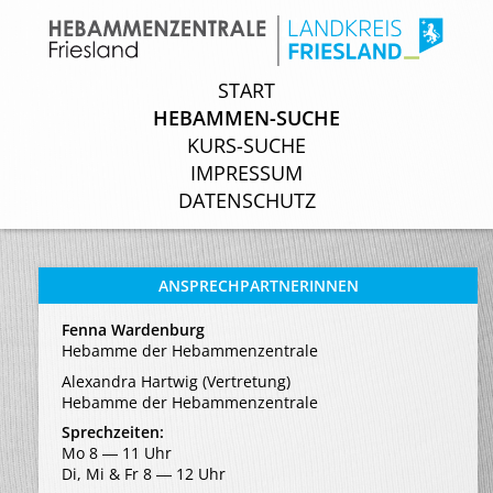
START
START
HEBAMMEN-SUCHE
HEBAMMEN-SUCHE
KURS-SUCHE
KURS-SUCHE
IMPRESSUM
IMPRESSUM
DATENSCHUTZ
DATENSCHUTZ
ANSPRECHPARTNERINNEN
Fenna Wardenburg
Hebamme der Hebammenzentrale
Alexandra Hartwig (Vertretung)
Hebamme der Hebammenzentrale
Sprechzeiten:
Mo 8 ― 11 Uhr
Di, Mi & Fr 8 ― 12 Uhr