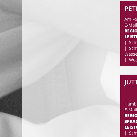
PET
Am Fo
E-Mail
REGI
LEIS
Sch
Sch
Wasse
Woc
JUT
Hambu
E-Mai
REGI
SPRA
LEIS
Sch