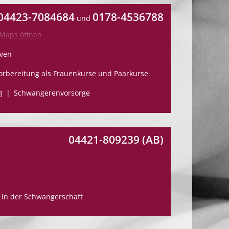
04423-7084684
0178-4536788
und
-Maps öffnen
ven
orbereitung als Frauenkurse und Paarkurse
g
Schwangerenvorsorge
04421-809239 (AB)
 in der Schwangerschaft