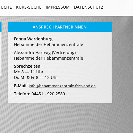
SUCHE
SUCHE
KURS-SUCHE
KURS-SUCHE
IMPRESSUM
IMPRESSUM
DATENSCHUTZ
DATENSCHUTZ
ANSPRECHPARTNERINNEN
Fenna Wardenburg
Hebamme der Hebammenzentrale
Alexandra Hartwig (Vertretung)
Hebamme der Hebammenzentrale
Sprechzeiten:
Mo 8 ― 11 Uhr
Di, Mi & Fr 8 ― 12 Uhr
E-Mail:
info@hebammenzentrale-friesland.de
Telefon:
04451 - 920 2580