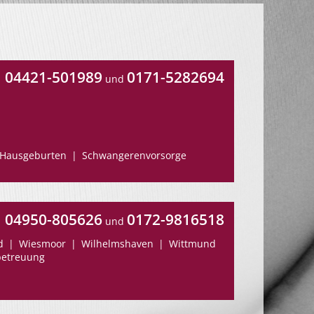
04421-501989
0171-5282694
und
Hausgeburten
Schwangerenvorsorge
04950-805626
0172-9816518
und
d
Wiesmoor
Wilhelmshaven
Wittmund
etreuung