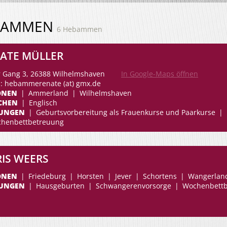
BAMMEN
6 Hebammen
ATE MÜLLER
r Gang 3, 26388 Wilhelmshaven
In Google-Maps öffnen
l: hebammerenate (at) gmx.de
ONEN
Ammerland
Wilhelmshaven
CHEN
Englisch
TUNGEN
Geburtsvorbereitung als Frauenkurse und Paarkurse
henbettbetreuung
IS WEERS
ONEN
Friedeburg
Horsten
Jever
Schortens
Wangerlan
TUNGEN
Hausgeburten
Schwangerenvorsorge
Wochenbettb