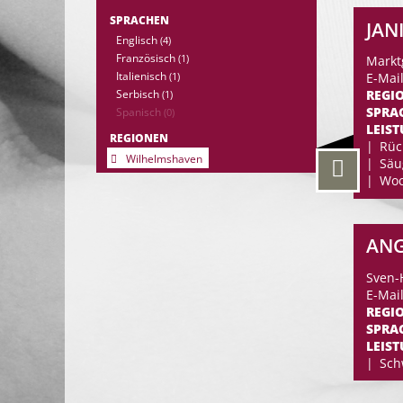
SPRACHEN
JAN
Englisch
(4)
Französisch
(1)
Markt
Italienisch
E-Mai
(1)
REGI
Serbisch
(1)
SPRA
Spanisch
(0)
LEIS
REGIONEN
Rüc
Wilhelmshaven
Säu
Woc
ANG
Sven-
E-Mail
REGI
SPRA
LEIS
Sch