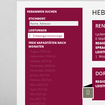
HE
HEBAMMEN SUCHEN
STICHWORT
REN
LEISTUNGEN
Lycke
Schwangerenvorsorge
E-Mai
REGI
FREIE KAPAZITÄTEN NACH
MONATEN
SPRA
August 2026
LEIS
(0)
Woc
September 2026
(0)
Oktober 2026
(0)
November 2026
(0)
Dezember 2026
(0)
DOR
Januar 2027
(0)
Februar 2027
(0)
REGI
März 2027
(0)
LEIS
April 2027
(0)
Mai 2027
(0)
Juni 2027
(0)
Juli 2027
(0)