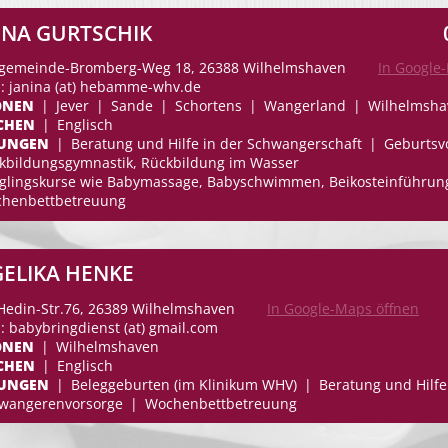
INA GURTSCHIK
gemeinde-Bromberg-Weg 18, 26388 Wilhelmshaven
In Google
l: janina (at) hebamme-whv.de
ONEN
Jever
Sande
Schortens
Wangerland
Wilhelmsha
CHEN
Englisch
TUNGEN
Beratung und Hilfe in der Schwangerschaft
Geburtsv
kbildungsgymnastik, Rückbildung im Wasser
glingskurse wie Babymassage, Babyschwimmen, Beikosteinführun
henbettbetreuung
ELIKA HENKE
Hedin-Str.76, 26389 Wilhelmshaven
In Google-Maps öffnen
: babybringdienst (at) gmail.com
ONEN
Wilhelmshaven
CHEN
Englisch
TUNGEN
Beleggeburten (im Klinikum WHV)
Beratung und Hilfe
wangerenvorsorge
Wochenbettbetreuung