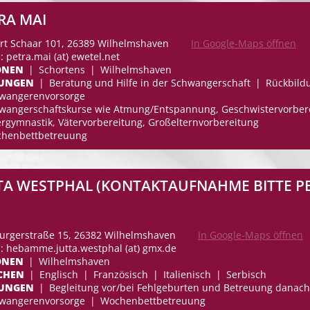
RA MAI
rt Schaar 101, 26389 Wilhelmshaven
In Google-Maps öffnen
: petra.mai (at) ewetel.net
ONEN
Schortens
Wilhelmshaven
TUNGEN
Beratung und Hilfe in der Schwangerschaft
Rückbild
wangerenvorsorge
wangerschaftskurse wie Atmung/Entspannung, Geschwistervorberei
rgymnastik, Vätervorbereitung, Großelternvorbereitung
henbettbetreuung
TA WESTPHAL (KONTAKTAUFNAHME BITTE PE
rgerstraße 15, 26382 Wilhelmshaven
In Google-Maps öffnen
l: hebamme.jutta.westphal (at) gmx.de
ONEN
Wilhelmshaven
CHEN
Englisch
Französisch
Italienisch
Serbisch
TUNGEN
Begleitung vor/bei Fehlgeburten und Betreuung danach
wangerenvorsorge
Wochenbettbetreuung