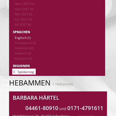
März 2027
(0)
April 2027
(0)
Mai 2027
(0)
Juni 2027
(0)
Juli 2027
(0)
SPRACHEN
Englisch
(1)
Französisch
(0)
Italienisch
(0)
Serbisch
(0)
Spanisch
(0)
REGIONEN
Spiekeroog
HEBAMMEN
1 Hebamme
BARBARA HÄRTEL
04461-80910
0171-4791611
und