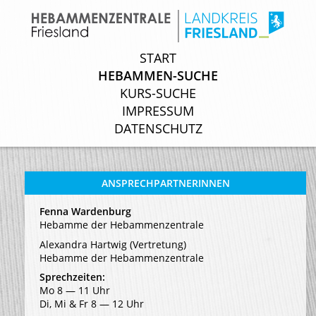
START
START
HEBAMMEN-SUCHE
HEBAMMEN-SUCHE
KURS-SUCHE
KURS-SUCHE
IMPRESSUM
IMPRESSUM
DATENSCHUTZ
DATENSCHUTZ
ANSPRECHPARTNERINNEN
Fenna Wardenburg
Hebamme der Hebammenzentrale
Alexandra Hartwig (Vertretung)
Hebamme der Hebammenzentrale
Sprechzeiten:
Mo 8 ― 11 Uhr
Di, Mi & Fr 8 ― 12 Uhr