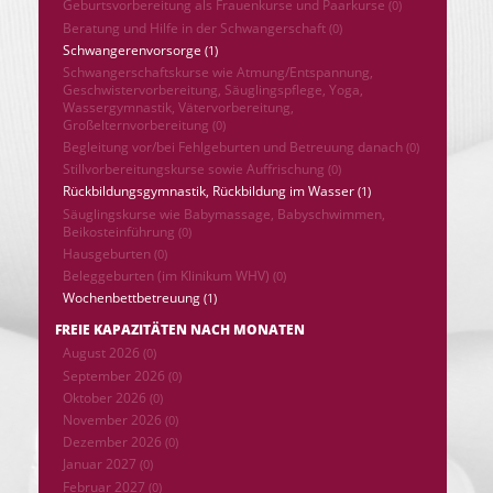
Geburtsvorbereitung als Frauenkurse und Paarkurse
(0)
Beratung und Hilfe in der Schwangerschaft
(0)
Schwangerenvorsorge
(1)
Schwangerschaftskurse wie Atmung/Entspannung,
Geschwistervorbereitung, Säuglingspflege, Yoga,
Wassergymnastik, Vätervorbereitung,
Großelternvorbereitung
(0)
Begleitung vor/bei Fehlgeburten und Betreuung danach
(0)
Stillvorbereitungskurse sowie Auffrischung
(0)
Rückbildungsgymnastik, Rückbildung im Wasser
(1)
Säuglingskurse wie Babymassage, Babyschwimmen,
Beikosteinführung
(0)
Hausgeburten
(0)
Beleggeburten (im Klinikum WHV)
(0)
Wochenbettbetreuung
(1)
FREIE KAPAZITÄTEN NACH MONATEN
August 2026
(0)
September 2026
(0)
Oktober 2026
(0)
November 2026
(0)
Dezember 2026
(0)
Januar 2027
(0)
Februar 2027
(0)