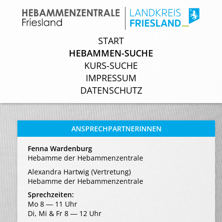
START
START
HEBAMMEN-SUCHE
HEBAMMEN-SUCHE
KURS-SUCHE
KURS-SUCHE
IMPRESSUM
IMPRESSUM
DATENSCHUTZ
DATENSCHUTZ
ANSPRECHPARTNERINNEN
Fenna Wardenburg
Hebamme der Hebammenzentrale
Alexandra Hartwig (Vertretung)
Hebamme der Hebammenzentrale
Sprechzeiten:
Mo 8 ― 11 Uhr
Di, Mi & Fr 8 ― 12 Uhr