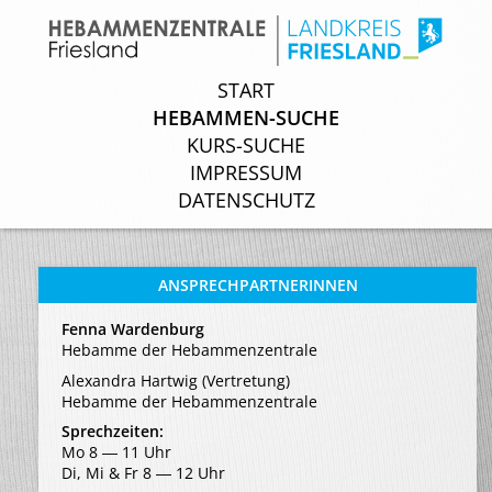
START
START
HEBAMMEN-SUCHE
HEBAMMEN-SUCHE
KURS-SUCHE
KURS-SUCHE
IMPRESSUM
IMPRESSUM
DATENSCHUTZ
DATENSCHUTZ
ANSPRECHPARTNERINNEN
Fenna Wardenburg
Hebamme der Hebammenzentrale
Alexandra Hartwig (Vertretung)
Hebamme der Hebammenzentrale
Sprechzeiten:
Mo 8 ― 11 Uhr
Di, Mi & Fr 8 ― 12 Uhr