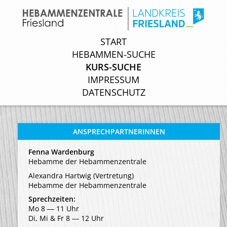
START
START
HEBAMMEN-SUCHE
HEBAMMEN-SUCHE
KURS-SUCHE
KURS-SUCHE
IMPRESSUM
IMPRESSUM
DATENSCHUTZ
DATENSCHUTZ
ANSPRECHPARTNERINNEN
Fenna Wardenburg
Hebamme der Hebammenzentrale
Alexandra Hartwig (Vertretung)
Hebamme der Hebammenzentrale
Sprechzeiten:
Mo 8 ― 11 Uhr
Di, Mi & Fr 8 ― 12 Uhr