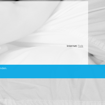
Internet:
Tolk
anden.