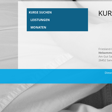
KU
KURSE SUCHEN
LEISTUNGEN
MONATEN
Friesland
Hebammen
Am Gut Sa
26452 San
Diese