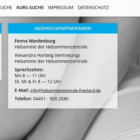
SUCHE
SUCHE
KURS-SUCHE
KURS-SUCHE
IMPRESSUM
IMPRESSUM
DATENSCHUTZ
DATENSCHUTZ
ANSPRECHPARTNERINNEN
Fenna Wardenburg
Hebamme der Hebammenzentrale
Alexandra Hartwig (Vertretung)
Hebamme der Hebammenzentrale
Sprechzeiten:
Mo 8 ― 11 Uhr
Di, Mi & Fr 8 ― 12 Uhr
E-Mail:
info@hebammenzentrale-friesland.de
Telefon:
04451 - 920 2580