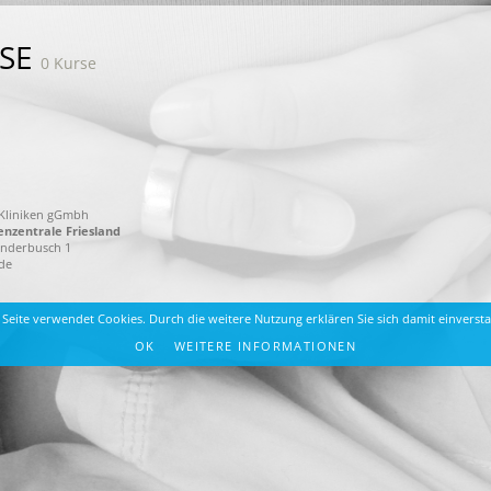
RSE
0 Kurse
-Kliniken gGmbh
zentrale Friesland
nderbusch 1
de
 Seite verwendet Cookies. Durch die weitere Nutzung erklären Sie sich damit einverst
OK
WEITERE INFORMATIONEN